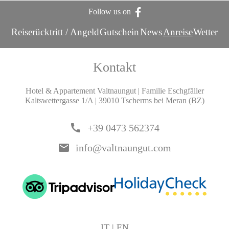
Follow us on
Reiserücktritt / Angeld
Gutschein
News
Anreise
Wetter
Kontakt
Hotel & Appartement Valtnaungut | Familie Eschgfäller
Kaltswettergasse 1/A | 39010 Tscherms bei Meran (BZ)
call
+39 0473 562374
email
info@valtnaungut.com
IT
|
EN