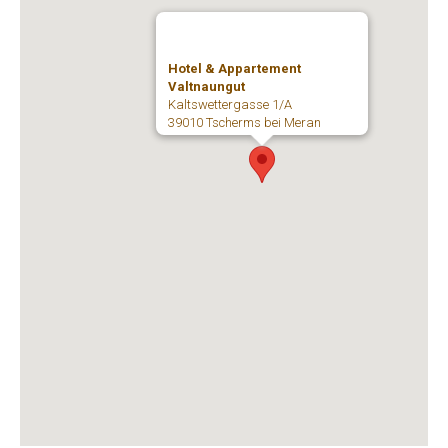
Hotel & Appartement
Valtnaungut
Kaltswettergasse 1/A
39010 Tscherms bei Meran
Italien