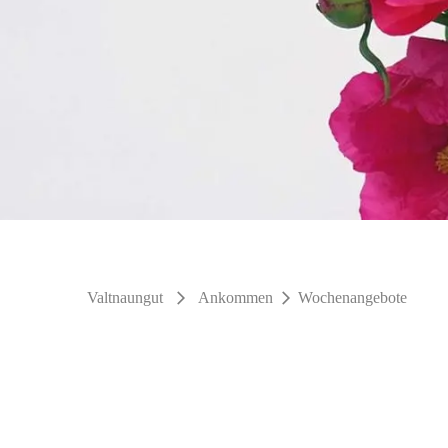
Valtnaungut
Ankommen
Wochenangebote
arrow_forward_ios
arrow_forward_ios