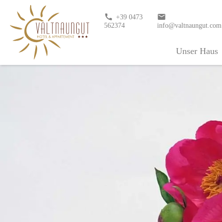
call
email
+39 0473
562374
info@valtnaungut.com
Unser Haus