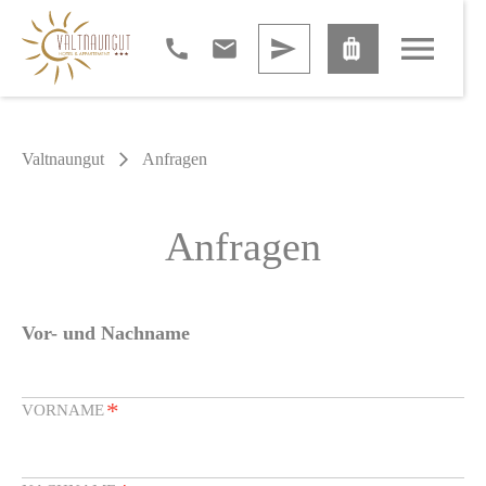
menu
call
email
send
luggage
Valtnaungut
Anfragen
arrow_forward_ios
Anfragen
Vor- und Nachname
*
VORNAME