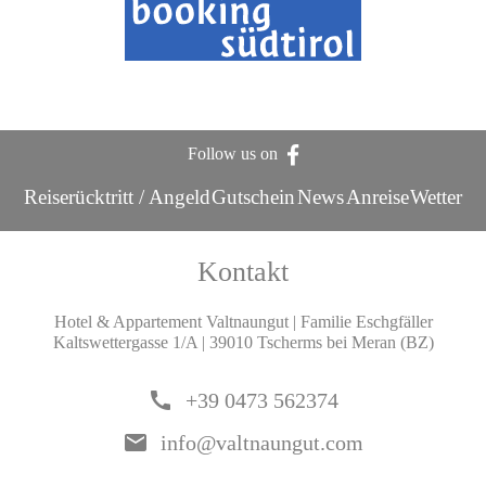
Follow us on
Reiserücktritt / Angeld
Gutschein
News
Anreise
Wetter
Kontakt
Hotel & Appartement Valtnaungut | Familie Eschgfäller
Kaltswettergasse 1/A | 39010 Tscherms bei Meran (BZ)
call
+39 0473 562374
email
info@valtnaungut.com